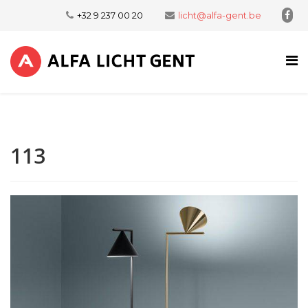
+32 9 237 00 20
licht@alfa-gent.be
113