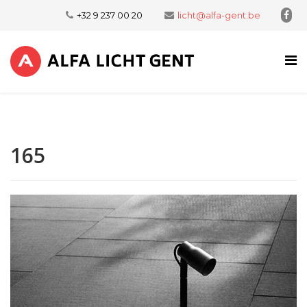
+32 9 237 00 20
licht@alfa-gent.be
165