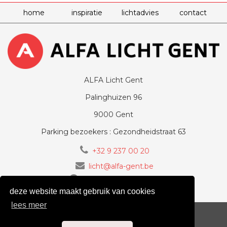
home
inspiratie
lichtadvies
contact
ALFA Licht Gent
Palinghuizen 96
9000 Gent
Parking bezoekers : Gezondheidstraat 63
+32 9 237 00 20
licht@alfa-gent.be
volg ons op Facebook
deze website maakt gebruik van cookies
lees meer
voorwaarden
cookiebeleid
privacy