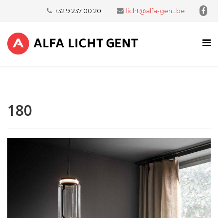
+32 9 237 00 20
licht@alfa-gent.be
180