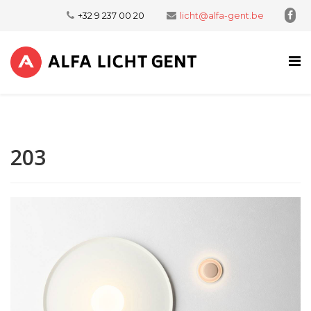
+32 9 237 00 20
licht@alfa-gent.be
203