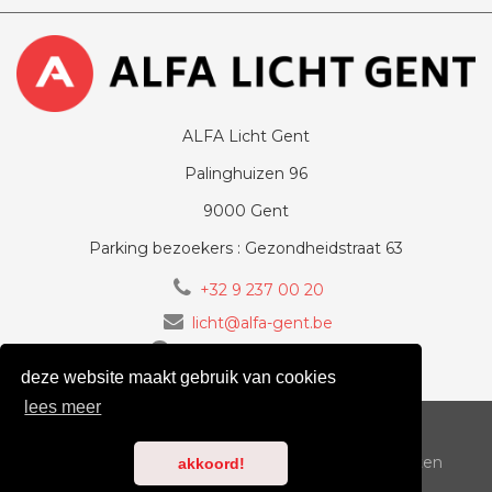
ALFA Licht Gent
Palinghuizen 96
9000 Gent
Parking bezoekers : Gezondheidstraat 63
+32 9 237 00 20
licht@alfa-gent.be
volg ons op Facebook
deze website maakt gebruik van cookies
lees meer
voorwaarden
cookiebeleid
privacy
Copyright 2018-2026
ALFA-LICHT.BE
| Alle rechten
akkoord!
voorbehouden | design by
GOWAN