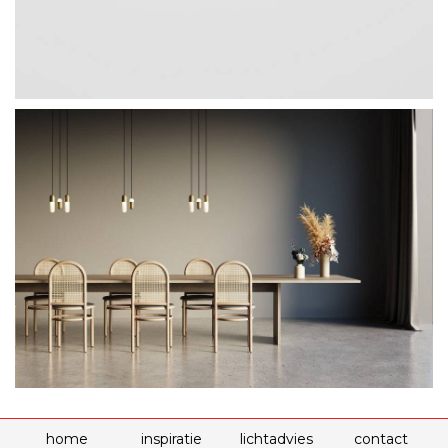
home
inspiratie
lichtadvies
contact