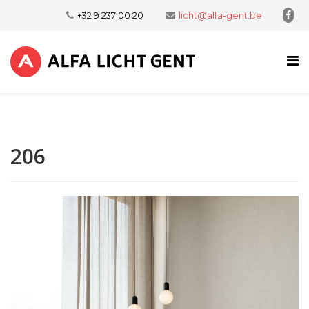
+32 9 237 00 20
licht@alfa-gent.be
206