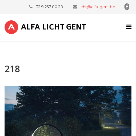
+32 9 237 00 20
licht@alfa-gent.be
218