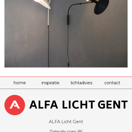
home
inspiratie
lichtadvies
contact
ALFA Licht Gent
Palinghuizen 96