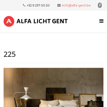
+32 9 237 00 20
licht@alfa-gent.be
225