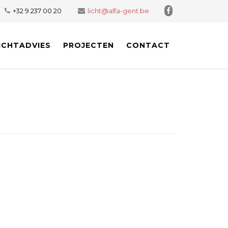
+32 9 237 00 20
licht@alfa-gent.be
ICHTADVIES
PROJECTEN
CONTACT