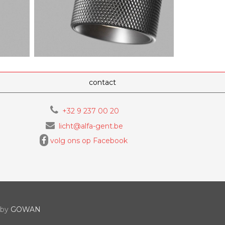
contact
+32 9 237 00 20
licht@alfa-gent.be
volg ons op Facebook
 by
GOWAN