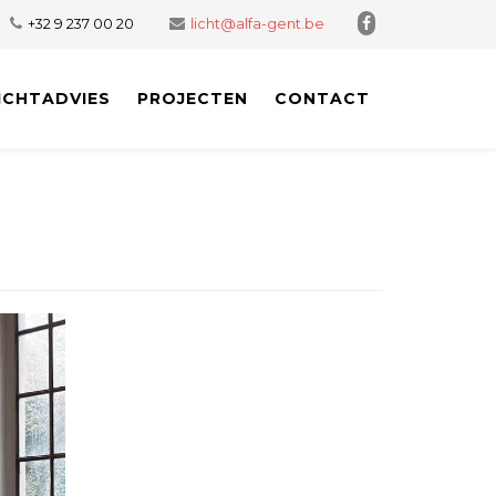
+32 9 237 00 20
licht@alfa-gent.be
ICHTADVIES
PROJECTEN
CONTACT