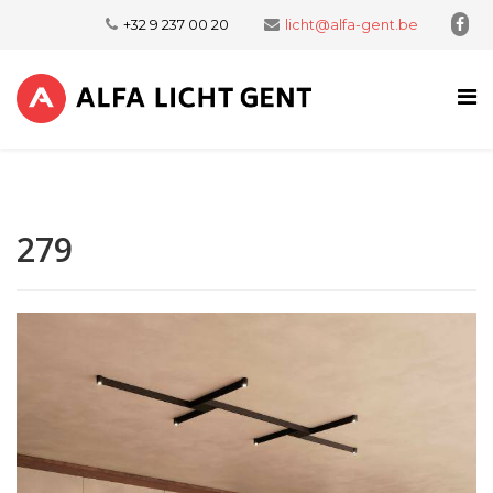
+32 9 237 00 20
licht@alfa-gent.be
279