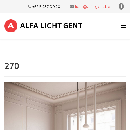
+32 9 237 00 20
licht@alfa-gent.be
270