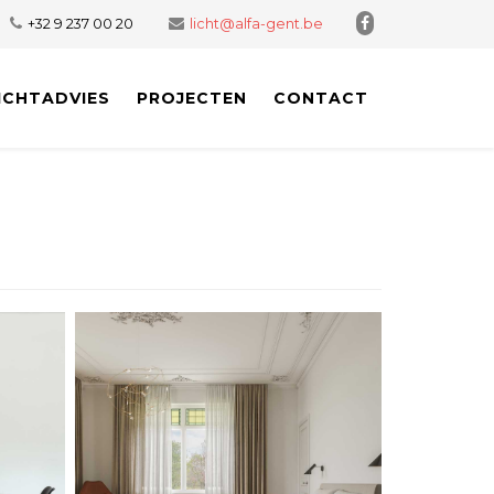
+32 9 237 00 20
licht@alfa-gent.be
ICHTADVIES
PROJECTEN
CONTACT