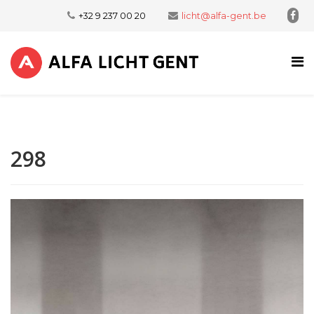
+32 9 237 00 20
licht@alfa-gent.be
298