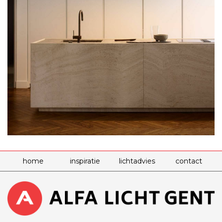
home
inspiratie
lichtadvies
contact