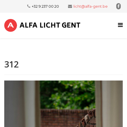
+32 9 237 00 20
licht@alfa-gent.be
312