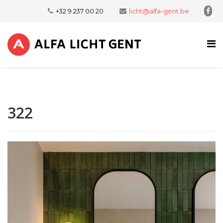
+32 9 237 00 20
licht@alfa-gent.be
322