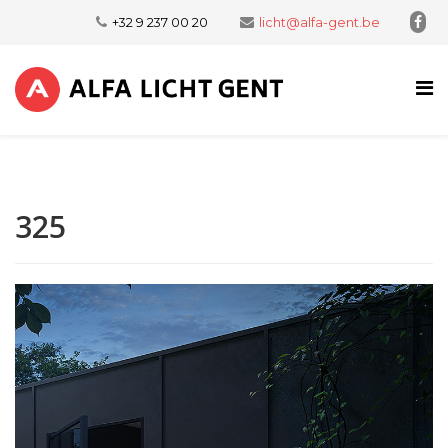
+32 9 237 00 20
licht@alfa-gent.be
325