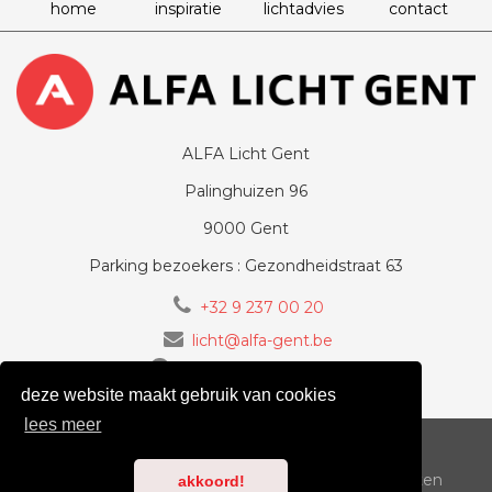
home
inspiratie
lichtadvies
contact
ALFA Licht Gent
Palinghuizen 96
9000 Gent
Parking bezoekers : Gezondheidstraat 63
+32 9 237 00 20
licht@alfa-gent.be
volg ons op Facebook
deze website maakt gebruik van cookies
lees meer
voorwaarden
cookiebeleid
privacy
Copyright 2018-2026
ALFA-LICHT.BE
| Alle rechten
akkoord!