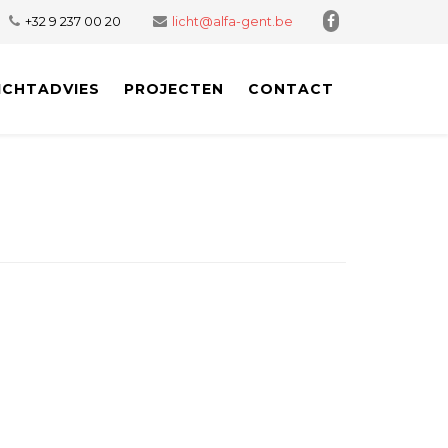
+32 9 237 00 20
licht@alfa-gent.be
ICHTADVIES
PROJECTEN
CONTACT