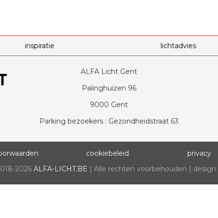
inspiratie
lichtadvies
ALFA Licht Gent
Palinghuizen 96
9000 Gent
Parking bezoekers : Gezondheidstraat 63
oorwaarden
cookiebeleid
privacy
2018-2026
ALFA-LICHT.BE
| Alle rechten voorbehouden | design