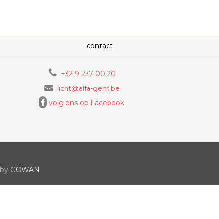
contact
+32 9 237 00 20
licht@alfa-gent.be
volg ons op Facebook
 by
GOWAN