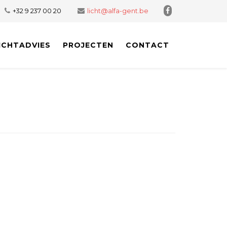
+32 9 237 00 20
licht@alfa-gent.be
ICHTADVIES
PROJECTEN
CONTACT