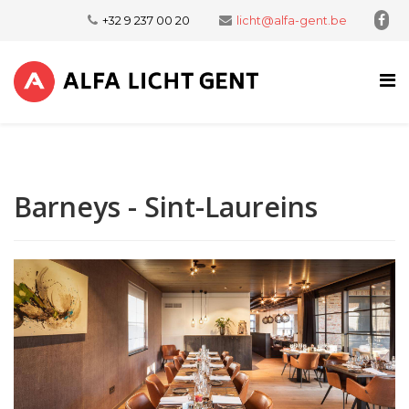
+32 9 237 00 20
licht@alfa-gent.be
Barneys - Sint-Laureins