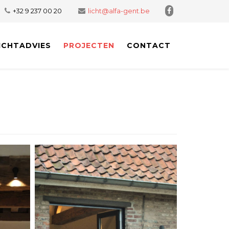
+32 9 237 00 20
licht@alfa-gent.be
ICHTADVIES
PROJECTEN
CONTACT